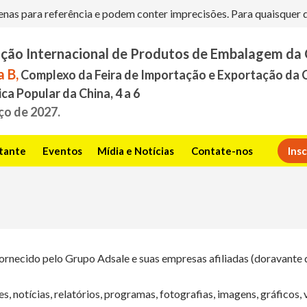
s para referência e podem conter imprecisões. Para quaisquer dúv
ição Internacional de Produtos de Embalagem da
 B,
Complexo da Feira de Importação e Exportação da 
ca Popular da China, 4 a 6
ço de 2027.
itante
Eventos
Mídia e Notícias
Contate-nos
Ins
 fornecido pelo Grupo Adsale e suas empresas afiliadas (doravante 
, notícias, relatórios, programas, fotografias, imagens, gráficos, 