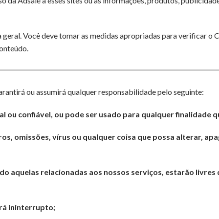
o da Adsale a esses sites ou às informações, produtos, publicidade 
 geral. Você deve tomar as medidas apropriadas para verificar o 
Conteúdo.
rantirá ou assumirá qualquer responsabilidade pelo seguinte:
l ou confiável, ou pode ser usado para qualquer finalidade qu
rros, omissões, vírus ou qualquer coisa que possa alterar, ap
do aquelas relacionadas aos nossos serviços, estarão livres 
rá ininterrupto;