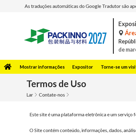
As traduções automáticas do Google Tradutor são apena
Expos
Área
Repúbli
de mar
Mostrar informações
Expositor
Torne-se um vis
Termos de Uso
Lar
Contate-nos
Este site é uma plataforma eletrônica e um serviço
O Site contém conteúdo, informações, dados, análises