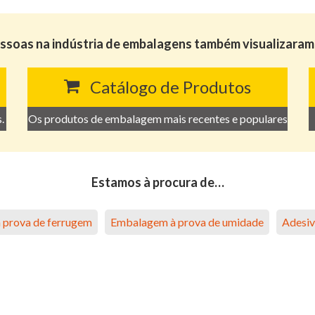
ssoas na indústria de embalagens também visualizaram 
Catálogo de Produtos
.
Os produtos de embalagem mais recentes e populares
Estamos à procura de…
 prova de ferrugem
Embalagem à prova de umidade
Adesi