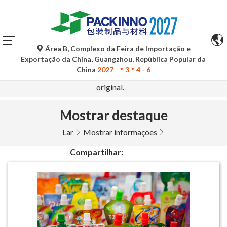
Área B, Complexo da Feira de Importação e
As traduções automáticas do Google Tradutor são apenas
Exportação da China, Guangzhou, República Popular da
para referência e podem conter imprecisões. Para
China
2027
3
4 - 6
quaisquer dúvidas, consulte a versão original no idioma
original.
Mostrar destaque
Lar
Mostrar informações
Compartilhar: