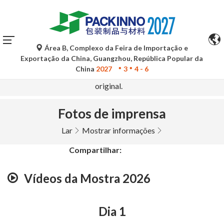
Área B, Complexo da Feira de Importação e
As traduções automáticas do Google Tradutor são apenas
Exportação da China, Guangzhou, República Popular da
para referência e podem conter imprecisões. Para
China
2027
3
4 - 6
quaisquer dúvidas, consulte a versão original no idioma
original.
Fotos de imprensa
Lar
Mostrar informações
Compartilhar:
Vídeos da Mostra 2026
Dia 1