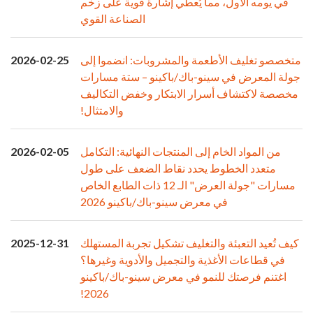
في يومه الأول، مما يُعطي إشارة قوية على زخم
الصناعة القوي
متخصصو تغليف الأطعمة والمشروبات: انضموا إلى
2026-02-25
جولة المعرض في سينو-باك/باكينو – ستة مسارات
مخصصة لاكتشاف أسرار الابتكار وخفض التكاليف
والامتثال!
من المواد الخام إلى المنتجات النهائية: التكامل
2026-02-05
متعدد الخطوط يحدد نقاط الضعف على طول
مسارات "جولة العرض" الـ 12 ذات الطابع الخاص
في معرض سينو-باك/باكينو 2026
كيف تُعيد التعبئة والتغليف تشكيل تجربة المستهلك
2025-12-31
في قطاعات الأغذية والتجميل والأدوية وغيرها؟
اغتنم فرصتك للنمو في معرض سينو-باك/باكينو
2026!