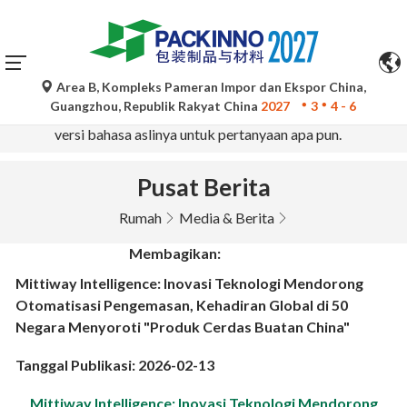
Area B, Kompleks Pameran Impor dan Ekspor China,
Terjemahan otomatis oleh Google Translate hanya untuk
Guangzhou, Republik Rakyat China
2027
3
4 - 6
referensi dan mungkin tidak akurat. Silakan merujuk ke
versi bahasa aslinya untuk pertanyaan apa pun.
Pusat Berita
Rumah
Media & Berita
Membagikan:
Mittiway Intelligence: Inovasi Teknologi Mendorong
Otomatisasi Pengemasan, Kehadiran Global di 50
Negara Menyoroti "Produk Cerdas Buatan China"
Tanggal Publikasi: 2026-02-13
Mittiway Intelligence: Inovasi Teknologi Mendorong