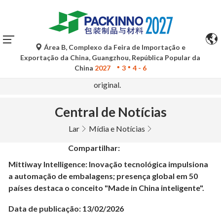
Área B, Complexo da Feira de Importação e
As traduções automáticas do Google Tradutor são apenas
Exportação da China, Guangzhou, República Popular da
para referência e podem conter imprecisões. Para
China
2027
3
4 - 6
quaisquer dúvidas, consulte a versão original no idioma
original.
Central de Notícias
Lar
Mídia e Notícias
Compartilhar:
Mittiway Intelligence: Inovação tecnológica impulsiona
a automação de embalagens; presença global em 50
países destaca o conceito "Made in China inteligente".
Data de publicação: 13/02/2026