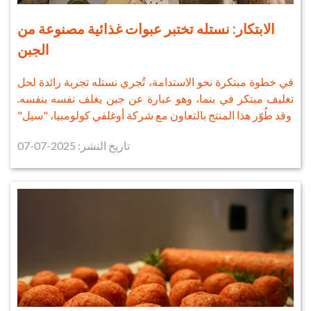
الابتكار: نستله تختبر عبوات غذائية مصنوعة من
الجبن
في خطوة مبتكرة نحو الاستدامة، تُجري نستله تجربة رائدة لحل
تغليف مبتكر في بنما، وهو عبارة عن جبن يغلف نفسه بنفسه.
وقد طُوّر هذا المنتج بالتعاون مع شركة أوغلفي كولومبيا، "سيل"
تاريخ النشر: 2025-07-07