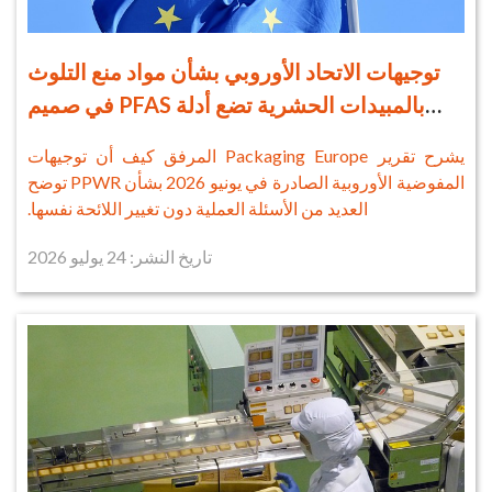
توجيهات الاتحاد الأوروبي بشأن مواد منع التلوث
بالمبيدات الحشرية تضع أدلة PFAS في صميم
الامتثال لعام 2026
يشرح تقرير Packaging Europe المرفق كيف أن توجيهات
المفوضية الأوروبية الصادرة في يونيو 2026 بشأن PPWR توضح
العديد من الأسئلة العملية دون تغيير اللائحة نفسها.
تاريخ النشر: 24 يوليو 2026