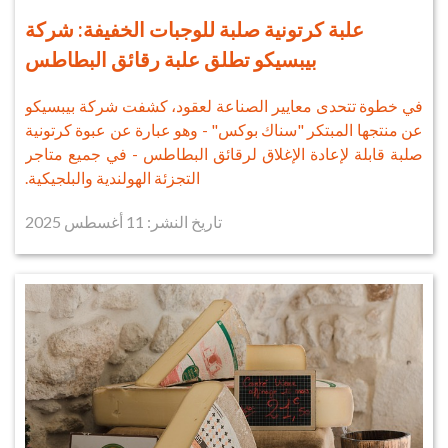
علبة كرتونية صلبة للوجبات الخفيفة: شركة
بيبسيكو تطلق علبة رقائق البطاطس
في خطوة تتحدى معايير الصناعة لعقود، كشفت شركة بيبسيكو
عن منتجها المبتكر "سناك بوكس" - وهو عبارة عن عبوة كرتونية
صلبة قابلة لإعادة الإغلاق لرقائق البطاطس - في جميع متاجر
التجزئة الهولندية والبلجيكية.
تاريخ النشر: 11 أغسطس 2025