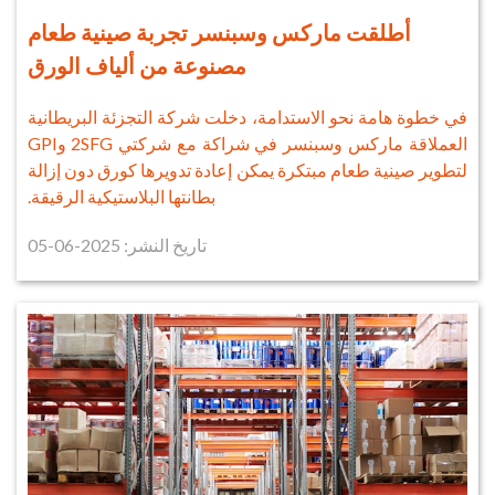
أطلقت ماركس وسبنسر تجربة صينية طعام
مصنوعة من ألياف الورق
في خطوة هامة نحو الاستدامة، دخلت شركة التجزئة البريطانية
العملاقة ماركس وسبنسر في شراكة مع شركتي 2SFG وGPI
لتطوير صينية طعام مبتكرة يمكن إعادة تدويرها كورق دون إزالة
بطانتها البلاستيكية الرقيقة.
تاريخ النشر: 2025-06-05