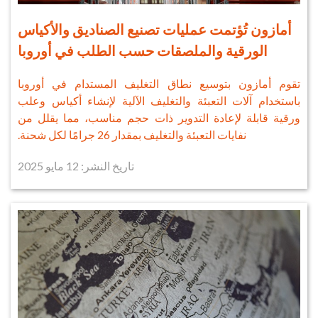
أمازون تُؤتمت عمليات تصنيع الصناديق والأكياس
الورقية والملصقات حسب الطلب في أوروبا
تقوم أمازون بتوسيع نطاق التغليف المستدام في أوروبا
باستخدام آلات التعبئة والتغليف الآلية لإنشاء أكياس وعلب
ورقية قابلة لإعادة التدوير ذات حجم مناسب، مما يقلل من
نفايات التعبئة والتغليف بمقدار 26 جرامًا لكل شحنة.
تاريخ النشر: 12 مايو 2025