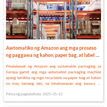
Awtomatiko ng Amazon ang mga proseso
ng paggawa ng kahon, paper bag, at label na
akma sa pangangailangan sa Europa
Pinalalawak ng Amazon ang sustainable packaging sa
Europa gamit ang mga automated packaging machine
upang lumikha ng mga recyclable na paper bag at kahon
na may tamang laki, na binabawasan ang basura sa
packaging ng 26g/kargamento.
Petsa ng paglalathala: 2025-05-12