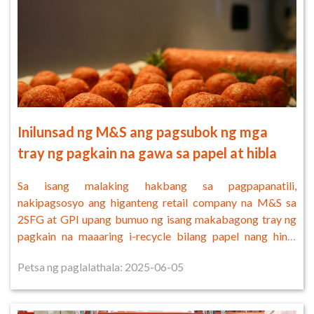
Inilunsad ng M&S ang pagsubok ng mga
tray ng pagkain na gawa sa papel at hibla
Sa isang malaking hakbang sa pagpapanatili,
nakipagsosyo ang higanteng retail company na M&S sa
2SFG at GPI upang bumuo ng isang makabagong tray ng
pagkain na maaaring i-recycle bilang papel nang hindi
tinatanggal ang manipis na plastik na lining nito.
Petsa ng paglalathala: 2025-06-05