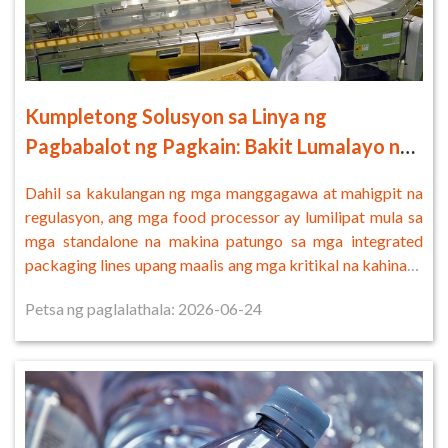
Kumpletong Solusyon sa Linya ng
Pagbabalot ng Pagkain: Bakit Lumalayo na
ang mga Food Processor sa mga
Dahil sa kakulangan ng mga manggagawa at mahigpit na
Standalone na Makina
regulasyon, ang mga food processor ay lumilipat mula sa
mga standalone na makina patungo sa mga integrated
packaging lines upang maalis ang mga kritikal na kahinaan
sa operasyon.
Petsa ng paglalathala: 2026-06-24