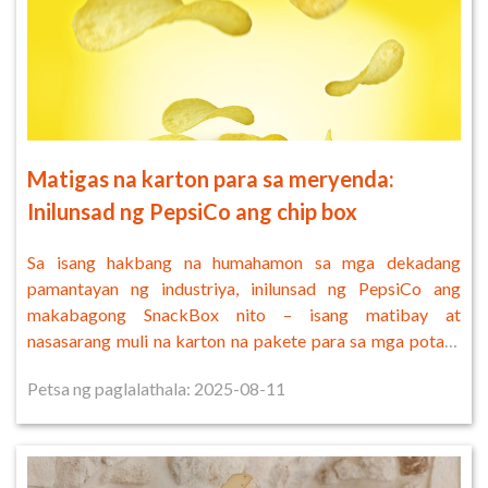
Matigas na karton para sa meryenda:
Inilunsad ng PepsiCo ang chip box
Sa isang hakbang na humahamon sa mga dekadang
pamantayan ng industriya, inilunsad ng PepsiCo ang
makabagong SnackBox nito – isang matibay at
nasasarang muli na karton na pakete para sa mga potato
chips – sa mga retailer na Dutch at Belgian.
Petsa ng paglalathala: 2025-08-11