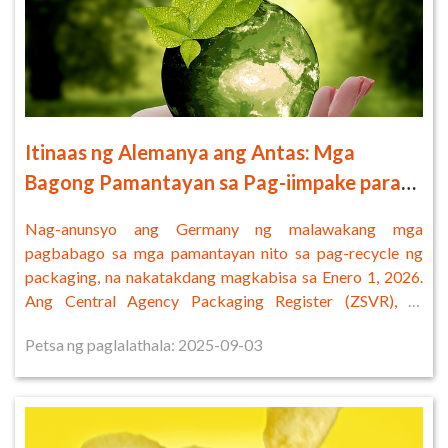
Itinaas ng Alemanya ang Antas: Mga
Bagong Pamantayan sa Pag-iimpake para
sa 2026 upang Pasiglahin ang Pabilog na
Nag-anunsyo ang Germany ng malawakang mga
Ekonomiya
pagbabago sa mga pamantayan nito sa pag-recycle ng
packaging, na nakatakdang magkabisa sa Enero 1, 2026.
Ang Central Agency Packaging Register (ZSVR), sa
pakikipagtulungan ng German
Petsa ng paglalathala: 2025-09-03