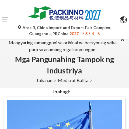
Area B, China Import and Export Fair Complex,
Ang mga awtomatikong pagsasalin ng Google Translate ay
Guangzhou, PRChina
2027
3
4 - 6
para lamang sa sanggunian at maaaring hindi tumpak.
Mangyaring sumangguni sa orihinal na bersyon ng wika
para sa anumang mga katanungan.
Mga Pangunahing Tampok ng
Industriya
Tahanan
Media at Balita
Ibahagi: