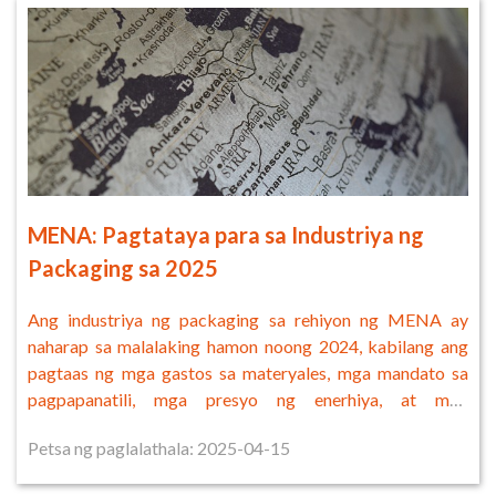
MENA: Pagtataya para sa Industriya ng
Packaging sa 2025
Ang industriya ng packaging sa rehiyon ng MENA ay
naharap sa malalaking hamon noong 2024, kabilang ang
pagtaas ng mga gastos sa materyales, mga mandato sa
pagpapanatili, mga presyo ng enerhiya, at mga
pagkagambala sa supply chain.
Petsa ng paglalathala: 2025-04-15