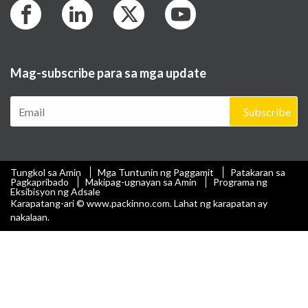
Mag-subscribe para sa mga update
Subscribe
Tungkol sa Amin
Mga Tuntunin ng Paggamit
Patakaran sa
Pagkapribado
Makipag-ugnayan sa Amin
Programa ng
Eksibisyon ng Adsale
Karapatang-ari © www.packinno.com. Lahat ng karapatan ay
nakalaan.