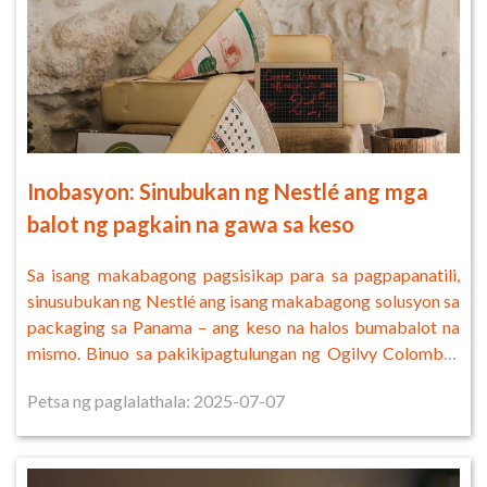
Inobasyon: Sinubukan ng Nestlé ang mga
balot ng pagkain na gawa sa keso
Sa isang makabagong pagsisikap para sa pagpapanatili,
sinusubukan ng Nestlé ang isang makabagong solusyon sa
packaging sa Panama – ang keso na halos bumabalot na
mismo. Binuo sa pakikipagtulungan ng Ogilvy Colombia,
ang "Sel
Petsa ng paglalathala: 2025-07-07