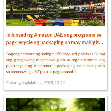
Inilunsad ng Amazon UAE ang programa sa
pag-recycle ng packaging na may mahigit
150 drop-off points sa Dubai
Bagong network ng mahigit 150 drop-off points sa Dubai
ang ginagawang maginhawa para sa mga customer ang
pag-recycle ng e-commerce packaging, na sumusuporta
sa pananaw ng UAE para sa pagpapanatili.
Petsa ng paglalathala: 2025-10-14