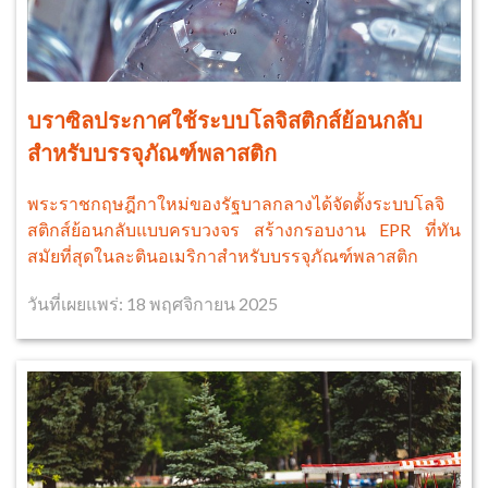
บราซิลประกาศใช้ระบบโลจิสติกส์ย้อนกลับ
สำหรับบรรจุภัณฑ์พลาสติก
พระราชกฤษฎีกาใหม่ของรัฐบาลกลางได้จัดตั้งระบบโลจิ
สติกส์ย้อนกลับแบบครบวงจร สร้างกรอบงาน EPR ที่ทัน
สมัยที่สุดในละตินอเมริกาสำหรับบรรจุภัณฑ์พลาสติก
วันที่เผยแพร่: 18 พฤศจิกายน 2025