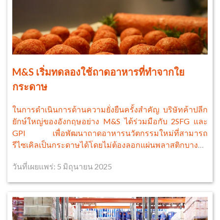
M&S เริ่มทดลองใช้ถาดอาหารที่ทำจากใย
กระดาษ
ในการดำเนินการด้านความยั่งยืนครั้งสำคัญ บริษัทค้าปลีก
ยักษ์ใหญ่ของอังกฤษอย่าง M&S ได้ร่วมมือกับ 2SFG และ
GPI เพื่อพัฒนาถาดอาหารนวัตกรรมใหม่ที่สามารถ
รีไซเคิลเป็นกระดาษได้โดยไม่ต้องลอกแผ่นพลาสติกบางๆ
ที่บุอยู่ด้านในออก
วันที่เผยแพร่: 5 มิถุนายน 2025