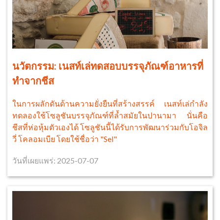
นวัตกรรม: เนสท์เล่ทดสอบบรรจุภัณฑ์อาหารที่
ทำจากชีส
ในการผลักดันด้านความยั่งยืนที่สร้างสรรค์ เนสท์เล่กำลัง
ทดลองใช้โซลูชันบรรจุภัณฑ์ที่ล้ำสมัยในปานามา นั่นคือ
ชีสที่ห่อหุ้มตัวเองได้ โซลูชันนี้ได้รับการพัฒนาร่วมกับโอจิล
วี่ โคลอมเบีย โดยใช้ชื่อว่า "Sel"
วันที่เผยแพร่: 2025-07-07