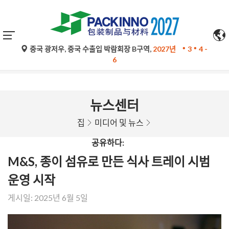
중국 광저우, 중국 수출입 박람회장 B구역,
2027년
3
4 -
구글 번역의 자동 번역은 참고용일 뿐이며 정확하지 않을 수 있
6
습니다. 문의 사항은 원문을 참조하십시오.
뉴스센터
집
미디어 및 뉴스
공유하다:
M&S, 종이 섬유로 만든 식사 트레이 시범
운영 시작
게시일: 2025년 6월 5일