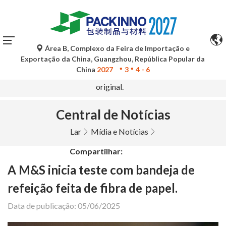
Área B, Complexo da Feira de Importação e
As traduções automáticas do Google Tradutor são apenas
Exportação da China, Guangzhou, República Popular da
para referência e podem conter imprecisões. Para
China
2027
3
4 - 6
quaisquer dúvidas, consulte a versão original no idioma
original.
Central de Notícias
Lar
Mídia e Notícias
Compartilhar:
A M&S inicia teste com bandeja de
refeição feita de fibra de papel.
Data de publicação: 05/06/2025