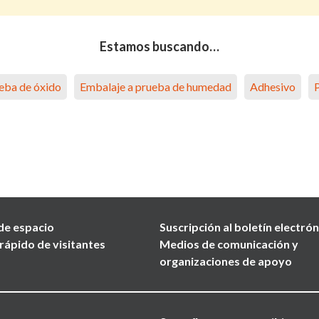
Estamos buscando…
eba de óxido
Embalaje a prueba de humedad
Adhesivo
de espacio
Suscripción al boletín electró
rápido de visitantes
Medios de comunicación y
organizaciones de apoyo