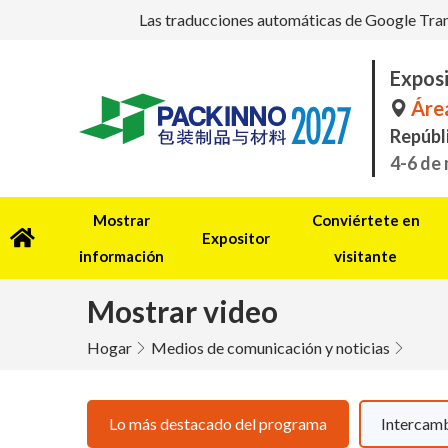
Las traducciones automáticas de Google Transl
Exposi
Área
Repúbl
4-6 de
Mostrar
Conviértete en
Expositor
información
visitante
Mostrar video
Hogar
Medios de comunicación y noticias
Lo más destacado del programa
Intercamb