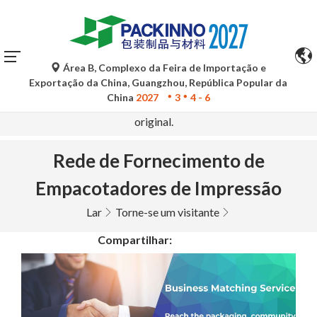
Área B, Complexo da Feira de Importação e
As traduções automáticas do Google Tradutor são apenas
Exportação da China, Guangzhou, República Popular da
para referência e podem conter imprecisões. Para
China
2027
3
4 - 6
quaisquer dúvidas, consulte a versão original no idioma
original.
Rede de Fornecimento de
Empacotadores de Impressão
Lar
Torne-se um visitante
Compartilhar: