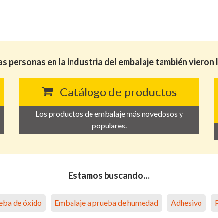
as personas en la industria del embalaje también vieron 
Catálogo de productos
Los productos de embalaje más novedosos y
populares.
Estamos buscando…
eba de óxido
Embalaje a prueba de humedad
Adhesivo