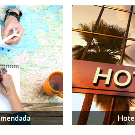
comendada
Hote