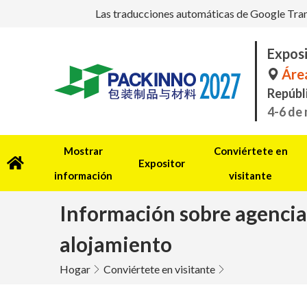
Las traducciones automáticas de Google Transl
Exposi
Área
Repúbl
4-6 de
Mostrar
Conviértete en
Expositor
información
visitante
Información sobre agencias
alojamiento
Hogar
Conviértete en visitante