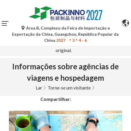
Área B, Complexo da Feira de Importação e
As traduções automáticas do Google Tradutor são apenas
Exportação da China, Guangzhou, República Popular da
para referência e podem conter imprecisões. Para
China
2027
3
4 - 6
quaisquer dúvidas, consulte a versão original no idioma
original.
Informações sobre agências de
viagens e hospedagem
Lar
Torne-se um visitante
Compartilhar: