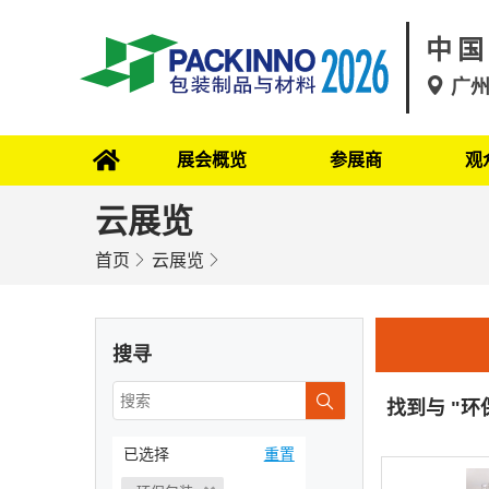
中国
广
展会概览
参展商
观
云展览
首页
云展览
搜寻
找到与 "
已选择
重置