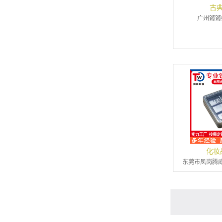
古
广州锵锵
化妆
东莞市凤岗腾