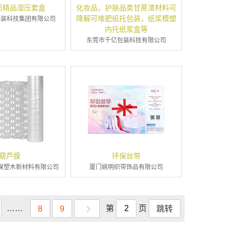
质精品湿压套盒
化妆品，护肤品类甘蔗渣材料可
降解可堆肥纸托包装，纸浆模塑
包装科技集团有限公司
内托纸浆盒等
东莞市千亿包装科技有限公司
葫芦膜
环保丝带
保塑木新材料有限公司
厦门姚明织带饰品有限公司
……
第
页
8
9
跳转