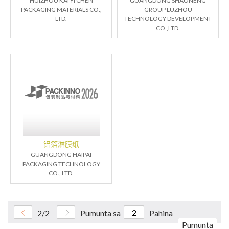
HUIZHOU KAI YI CHEN
GUANGDONG SHAONENG
PACKAGING MATERIALS CO.,
GROUP LUZHOU
LTD.
TECHNOLOGY DEVELOPMENT
CO.,LTD.
铝箔淋膜纸
GUANGDONG HAIPAI
PACKAGING TECHNOLOGY
CO., LTD.
2/2
Pumunta sa
Pahina
Pumunta