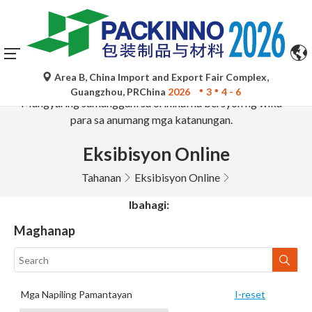
Ang mga awtomatikong pagsasalin ng Google Translate ay
Area B, China Import and Export Fair Complex,
para lamang sa sanggunian at maaaring hindi tumpak.
Guangzhou, PRChina
2026
3
4 - 6
Mangyaring sumangguni sa orihinal na bersyon ng wika
para sa anumang mga katanungan.
Eksibisyon Online
Tahanan
Eksibisyon Online
Ibahagi:
Maghanap
Mga Napiling Pamantayan
I-reset