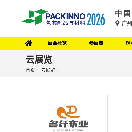
中国
广
展会概览
参展商
观
云展览
首页
云展览