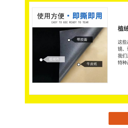
植
这些
镜、
我们
特种