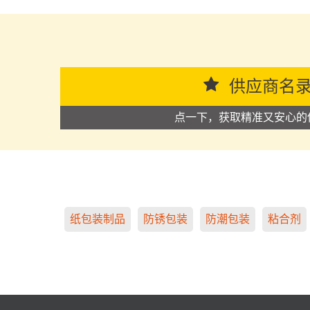
思源黑体预加载(勿删): 广东顺德名纤布业股份有限
供应商名
点一下，获取精准又安心的
纸包装制品
防锈包装
防潮包装
粘合剂