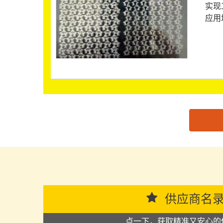
实现
应用
思源黑体预加载(勿删): 深圳市域高彩艺有限公司
供应商名
点一下，获取精准又安心的