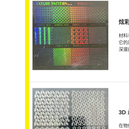
炫
材料
它的
深邃
3D
在物