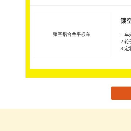
镂
镂空铝合金平板车
1.
2.
3.
思源黑体预加载(勿删): 河北全运智能科技有限公司