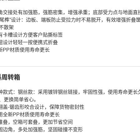
四角交接处有加强筋，强筋密集，增强承重；底部受力点与地面直
“燕尾榫”设计：边板、端板防止受拉力时不易脱开，有效增强折
不散架
配有卡槽设计方便客户贴撕标签
按钮设计轻轻一按便携式折叠
全新PP材质使用寿命更长
料周转箱
两种款式：钢丝款：采用镀锌钢丝链接，牢固性强，使用寿命更
、更换简单省心。
对翻盖-锯齿形咬合设计，保障货物密封性
采用全新PP材质使用寿命更长
可堆叠，空箱可套叠，更加节省空间
牢固边角，多处加强筋，坚固碰撞不变形