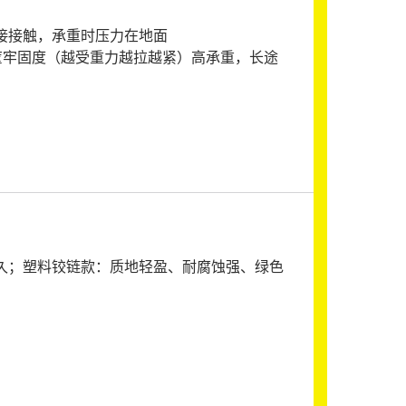
接接触，承重时压力在地面
叠筐牢固度（越受重力越拉越紧）高承重，长途
长久；塑料铰链款：质地轻盈、耐腐蚀强、绿色