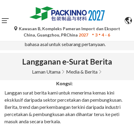
Kawasan B, Kompleks Pameran Import dan Eksport
Terjemahan automatik oleh Google Translate adalah untuk
China, Guangzhou, PRChina
2027
3
4 - 6
rujukan sahaja dan mungkin tidak tepat. Sila rujuk versi
bahasa asal untuk sebarang pertanyaan.
Langganan e-Surat Berita
Laman Utama
Media & Berita
Kongsi:
Langgan surat berita kami untuk menerima kemas kini
eksklusif daripada sektor percetakan dan pembungkusan.
Berita, trend dan perkembangan terkini daripada industri
percetakan & pembungkusan akan dihantar terus ke peti
masuk anda secara berkala.