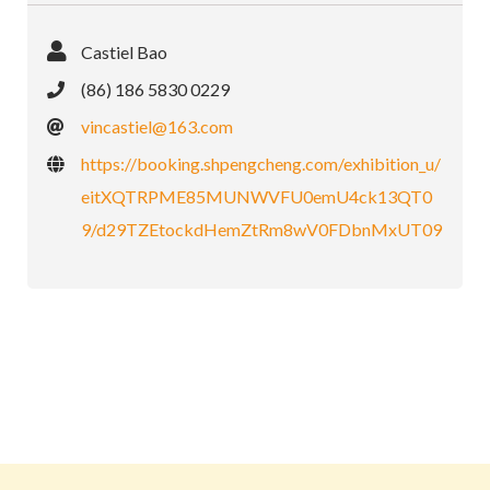
Castiel Bao
(86) 186 5830 0229
vincastiel@163.com
https://booking.shpengcheng.com/exhibition_u/
eitXQTRPME85MUNWVFU0emU4ck13QT0
9/d29TZEtockdHemZtRm8wV0FDbnMxUT09