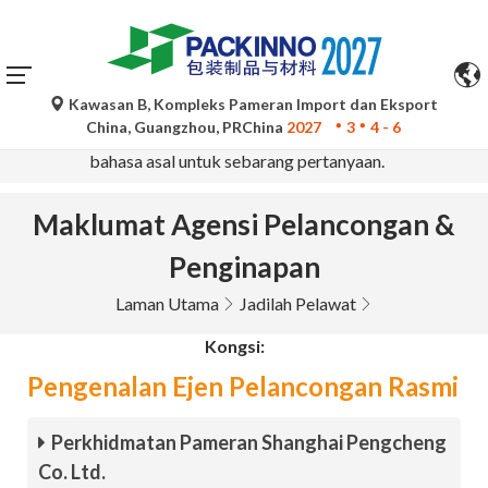
Kawasan B, Kompleks Pameran Import dan Eksport
Terjemahan automatik oleh Google Translate adalah untuk
China, Guangzhou, PRChina
2027
3
4 - 6
rujukan sahaja dan mungkin tidak tepat. Sila rujuk versi
bahasa asal untuk sebarang pertanyaan.
Maklumat Agensi Pelancongan &
Penginapan
Laman Utama
Jadilah Pelawat
Kongsi:
Pengenalan Ejen Pelancongan Rasmi
Perkhidmatan Pameran Shanghai Pengcheng
Co. Ltd.