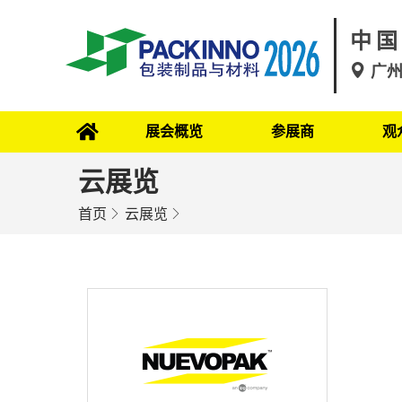
中国
广
展会概览
参展商
观
云展览
首页
云展览