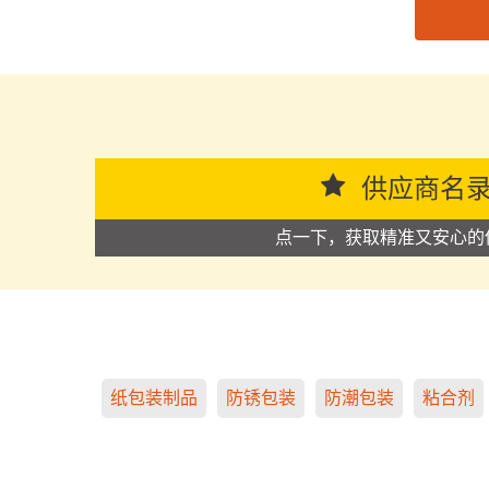
思源黑体预加载(勿删): 绿博(江门)环保科技有限公
供应商名
点一下，获取精准又安心的
纸包装制品
防锈包装
防潮包装
粘合剂