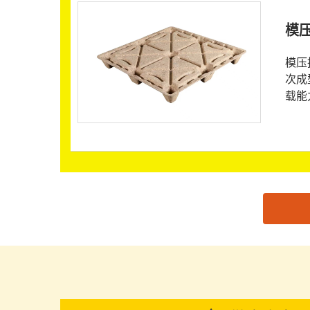
模
模压
次成
载能
思源黑体预加载(勿删): 安徽力托