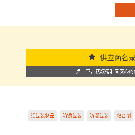
思源黑体预加载(勿删): 东莞市彩隆塑胶科技有限公
供应商名
点一下，获取精准又安心的
纸包装制品
防锈包装
防潮包装
粘合剂