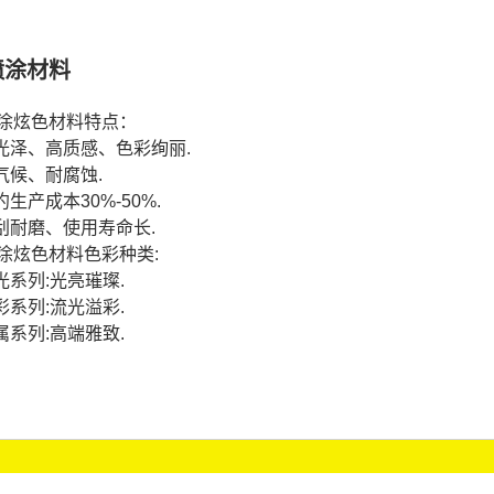
喷涂材料
涂炫色材料特点：
高光泽、高质感、色彩绚丽.
耐气候、耐腐蚀.
约生产成本30%-50%.
防刮耐磨、使用寿命长.
涂炫色材料色彩种类:
珠光系列:光亮璀璨.
幻彩系列:流光溢彩.
金属系列:高端雅致.