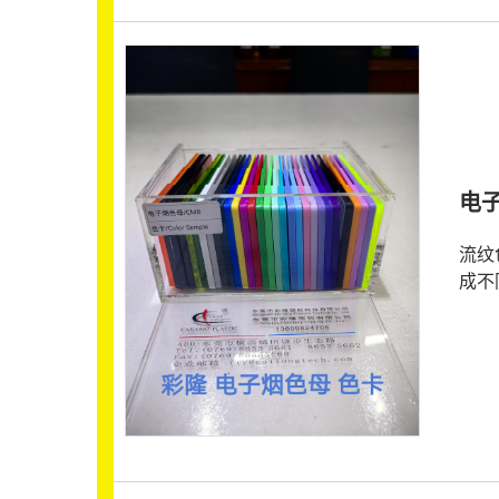
电
流纹
成不