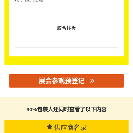
胶合栈板
展会参观预登记
思源黑体预加载(勿删): 博罗县罗浮山林场振基木器制品有限
公司
90%包装人还同时查看了以下内容
供应商名录