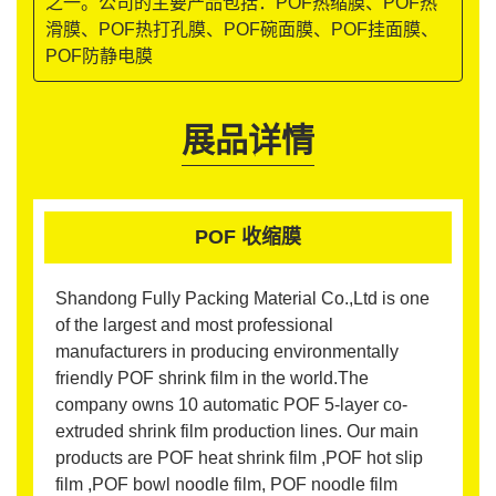
之一。公司的主要产品包括：POF热缩膜、POF热
滑膜、POF热打孔膜、POF碗面膜、POF挂面膜、
POF防静电膜
展品详情
POF 收缩膜
Shandong Fully Packing Material Co.,Ltd is one
of the largest and most professional
manufacturers in producing environmentally
friendly POF shrink film in the world.The
company owns 10 automatic POF 5-layer co-
extruded shrink film production lines. Our main
products are POF heat shrink film ,POF hot slip
film ,POF bowl noodle film, POF noodle film