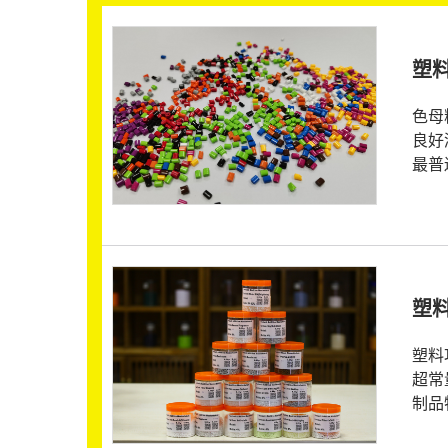
塑
色母
良好
最普
塑
塑料
超常
制品