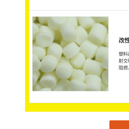
改
塑料
射交
阻燃