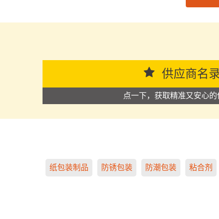
思源黑体预加载(勿删): 广州荣丰塑料科技有限公司
供应商名
点一下，获取精准又安心的
纸包装制品
防锈包装
防潮包装
粘合剂