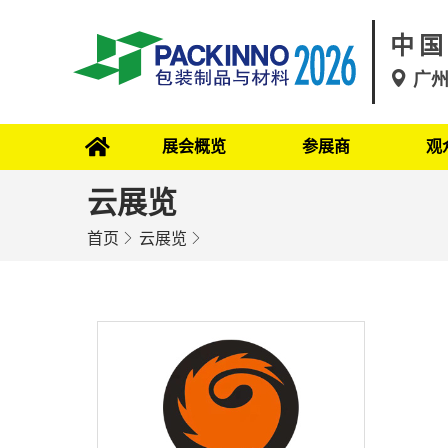
中国
广
展会概览
参展商
观
云展览
首页
云展览