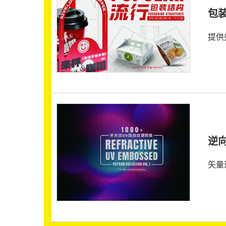
包
提供
逆
矢量