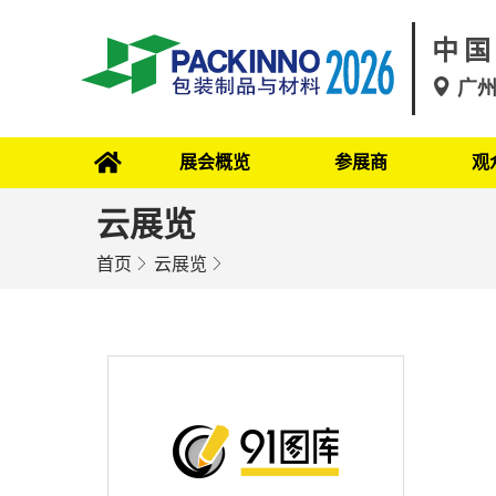
中国
广
展会概览
参展商
观
云展览
首页
云展览