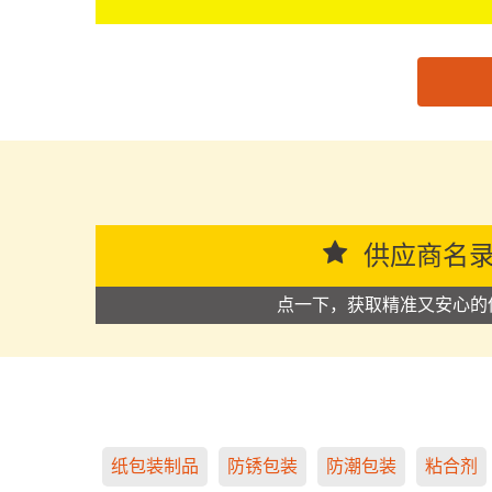
思源黑体预加载(勿删): 91图库
供应商名
点一下，获取精准又安心的
纸包装制品
防锈包装
防潮包装
粘合剂