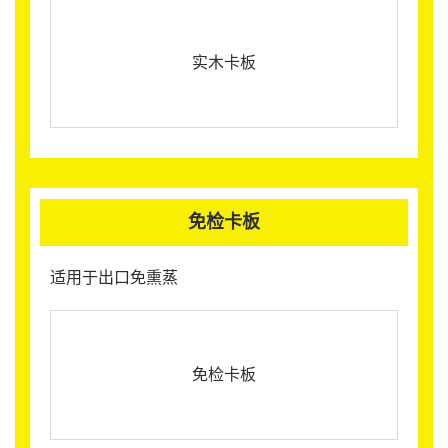
实木卡板
免检卡板
适用于出口免熏蒸
免检卡板