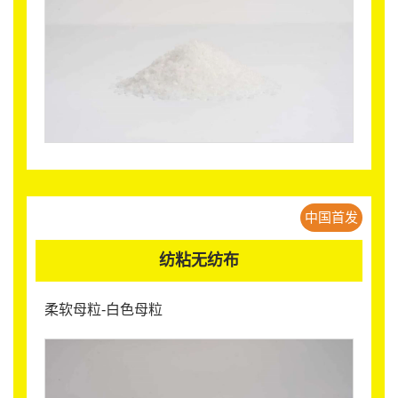
中国首发
纺粘无纺布
柔软母粒-白色母粒