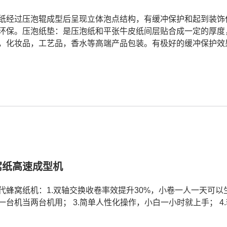
纸经过压泡辊成型后呈现立体泡点结构，有缓冲保护和起到装饰作
环保。压泡纸垫：是压泡纸和平张牛皮纸间层贴合成一定的厚度
，化妆品，工艺品，香水等高端产品包装。有极好的缓冲保护效果
窝纸高速成型机
代蜂窝纸机：1.双轴交换收卷率效提升30%，小卷一人一天可以生产1
一台机当两台机用； 3.简单人性化操作，小白一小时就上手； 4