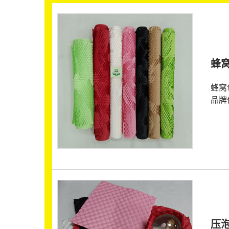
蜂
蜂窝
品牌
压