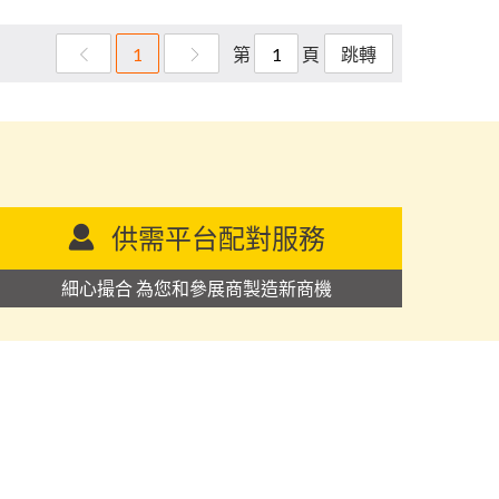
第
頁
1
跳轉
供需平台配對服務
細心撮合 為您和參展商製造新商機