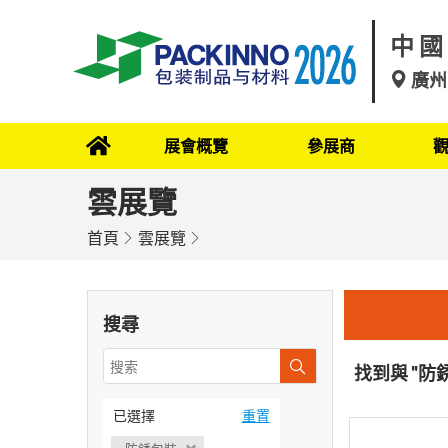
中國
廣州
展會概覽
參展商
雲展覽
首頁
雲展覽
搜尋
找到與 "防
已選擇
重置