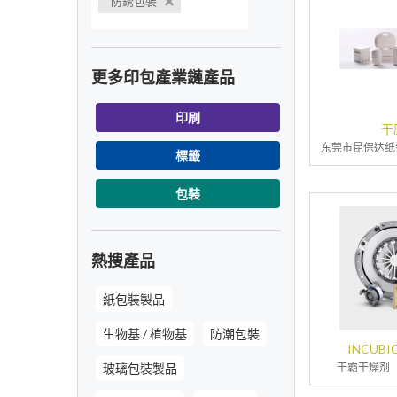
防銹包裝
更多印包產業鏈產品
印刷
干
东莞市昆保达纸
標籤
包裝
熱搜產品
紙包裝製品
生物基 / 植物基
防潮包裝
INCUB
玻璃包裝製品
干霸干燥剂