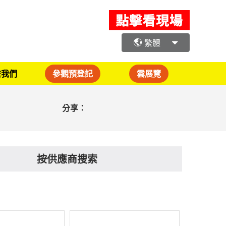
繁體
繫我們
參觀預登記
雲展覽
分享：
按供應商搜索