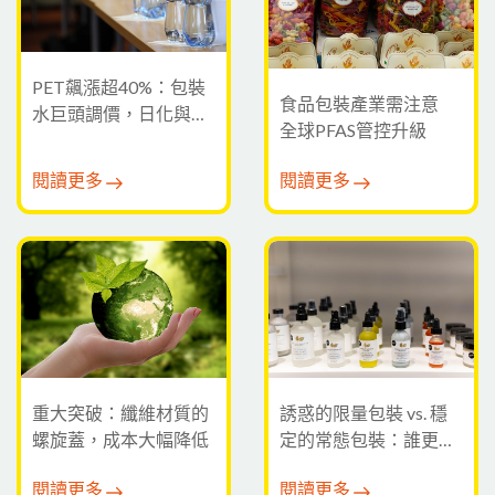
PET飆漲超40%：包裝
食品包裝產業需注意
水巨頭調價，日化與化
全球PFAS管控升級
妝品漲價潮將至
閱讀更多
閱讀更多
重大突破：纖維材質的
誘惑的限量包裝 vs. 穩
螺旋蓋，成本大幅降低
定的常態包裝：誰更能
激發消費慾望？
閱讀更多
閱讀更多