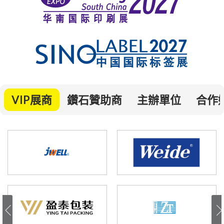
VIP展商
鑽石贊助商
主辦單位
合作