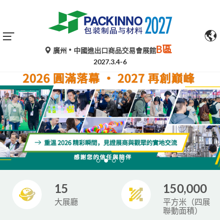
B區
廣州
中國進出口商品交易會展館
2027.3.4-6
15
150,000
大展廳
平方米（四展
聯動面積）