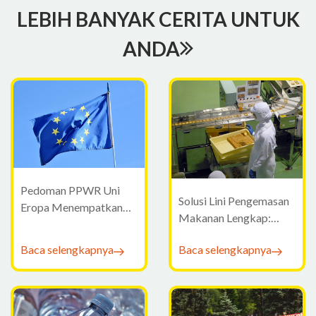
LEBIH BANYAK CERITA UNTUK
ANDA
Pedoman PPWR Uni
Solusi Lini Pengemasan
Eropa Menempatkan
Makanan Lengkap:
Bukti PFAS sebagai
Mengapa Pengolah
Pusat Kepatuhan 2026
Baca selengkapnya
Baca selengkapnya
Makanan Beralih dari
Mesin Mandiri