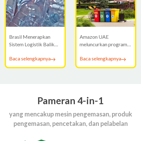
Brasil Menerapkan
Amazon UAE
Sistem Logistik Balik
meluncurkan program
untuk Kemasan Plastik
daur ulang kemasan
Baca selengkapnya
Baca selengkapnya
dengan lebih dari 150
titik pengumpulan di
Dubai.
Pameran 4-in-1
yang mencakup mesin pengemasan, produk
pengemasan, pencetakan, dan pelabelan