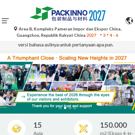
Area B, Kompleks Pameran Impor dan Ekspor China,
Terjemahan otomatis oleh Google Translate hanya untuk
Guangzhou, Republik Rakyat China
2027
3
4 - 6
referensi dan mungkin tidak akurat. Silakan merujuk ke
versi bahasa aslinya untuk pertanyaan apa pun.
15
150.000
Aula
m2 (Ekspo 4-in-