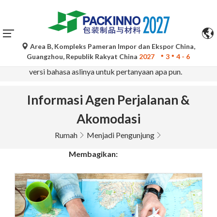
Area B, Kompleks Pameran Impor dan Ekspor China,
Terjemahan otomatis oleh Google Translate hanya untuk
Guangzhou, Republik Rakyat China
2027
3
4 - 6
referensi dan mungkin tidak akurat. Silakan merujuk ke
versi bahasa aslinya untuk pertanyaan apa pun.
Informasi Agen Perjalanan &
Akomodasi
Rumah
Menjadi Pengunjung
Membagikan: