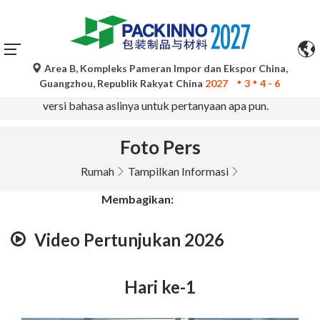
Area B, Kompleks Pameran Impor dan Ekspor China,
Terjemahan otomatis oleh Google Translate hanya untuk
Guangzhou, Republik Rakyat China
2027
3
4 - 6
referensi dan mungkin tidak akurat. Silakan merujuk ke
versi bahasa aslinya untuk pertanyaan apa pun.
Foto Pers
Rumah
Tampilkan Informasi
Membagikan:
Video Pertunjukan 2026
Hari ke-1