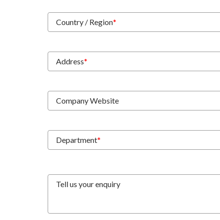
Country / Region
*
Address
*
Company Website
Department
*
Tell us your enquiry