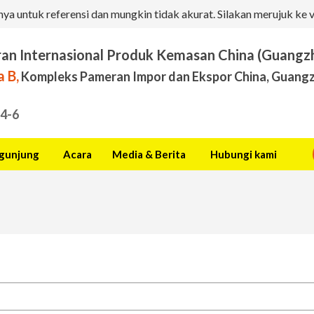
a untuk referensi dan mungkin tidak akurat. Silakan merujuk ke v
an Internasional Produk Kemasan China (Guangz
 B,
Kompleks Pameran Impor dan Ekspor China, Guangz
.4-6
gunjung
Acara
Media & Berita
Hubungi kami