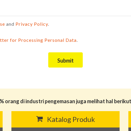
Use
and
Privacy Policy
.
tter for Processing Personal Data
.
Submit
% orang di industri pengemasan juga melihat hal berikut 
Katalog Produk