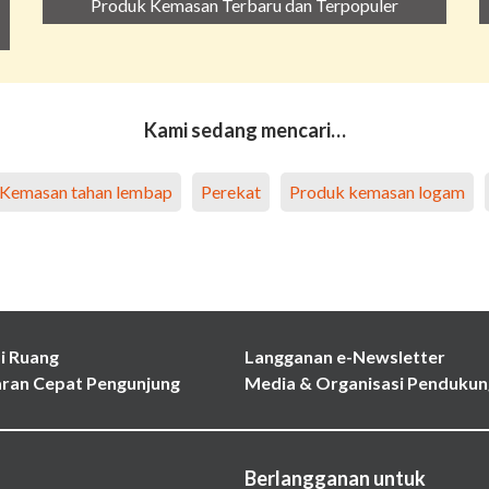
Produk Kemasan Terbaru dan Terpopuler
Kami sedang mencari…
Kemasan tahan lembap
Perekat
Produk kemasan logam
i Ruang
Langganan e-Newsletter
ran Cepat Pengunjung
Media & Organisasi Pendukun
Berlangganan untuk