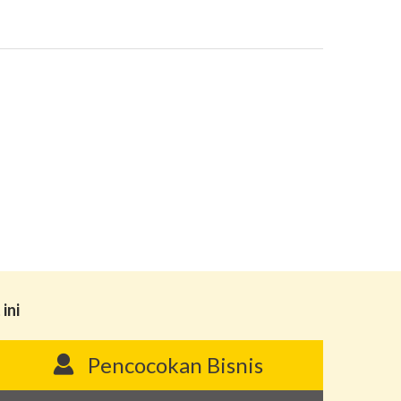
ini
Pencocokan Bisnis