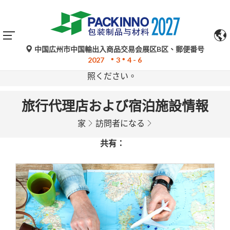
中国広州市中国輸出入商品交易会展区B区、郵便番号
Google翻訳による自動翻訳は参考情報であり、不正確な
2027
3
4 - 6
場合があります。ご不明な点がある場合は、原文をご参
照ください。
旅行代理店および宿泊施設情報
家
訪問者になる
共有：