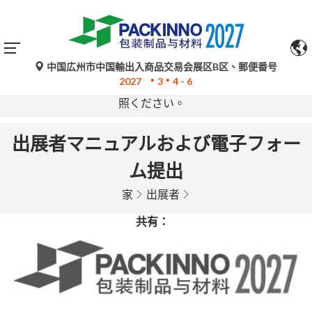
中国広州市中国輸出入商品交易会展区B区、郵便番号
Google翻訳による自動翻訳は参考情報であり、不正確な
2027
3
4 - 6
場合があります。ご不明な点がある場合は、原文をご参
照ください。
出展者マニュアルおよび電子フォー
ム提出
家
出展者
共有：