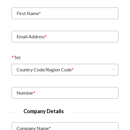
First Name
*
Email Address
*
*
Tel:
Country Code/Region Code
*
Number
*
Company Details
Company Name
*