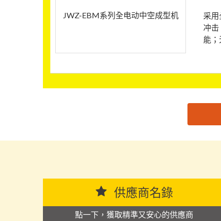
JWZ-EBM系列全电动中空成型机
采用
冲击
能；
思源黑体预加载(勿删): 苏州金纬中空技术有限公司
供應商名錄
點一下，獲取精準又安心的供應商