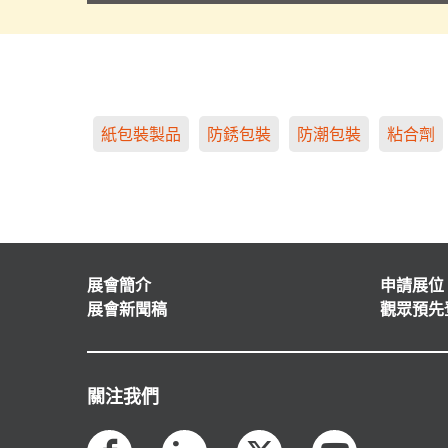
紙包裝製品
防銹包裝
防潮包裝
粘合劑
展會簡介
申請展位
展會新聞稿
觀眾預先
關注我們