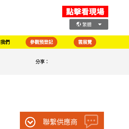
繁體
繫我們
參觀預登記
雲展覽
分享：
聯繫供應商