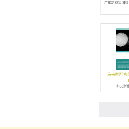
广东韶能集团绿
马来酸酐官
科艾斯