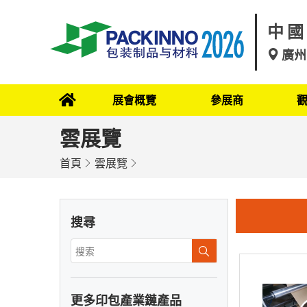
中國
廣州
展會概覽
參展商
雲展覽
首頁
雲展覽
搜尋
更多印包產業鏈產品