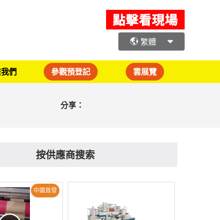
繁體
繫我們
參觀預登記
雲展覽
分享：
按供應商搜索
中國首發