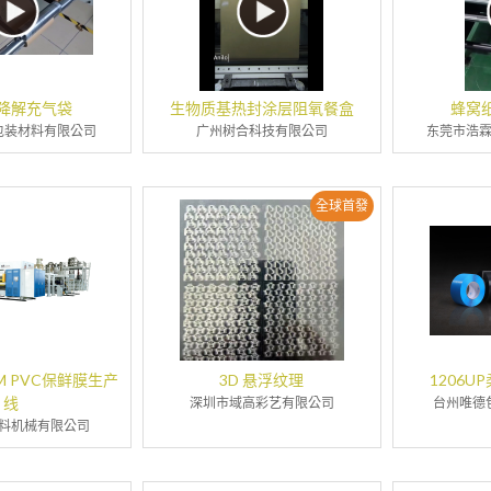
降解充气袋
生物质基热封涂层阻氧餐盒
蜂窝
包装材料有限公司
广州树合科技有限公司
东莞市浩
全球首發
0MM PVC保鲜膜生产
3D 悬浮纹理
1206
线
深圳市域高彩艺有限公司
台州唯德
料机械有限公司