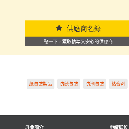
供應商名錄
點一下，獲取精準又安心的供應商
紙包裝製品
防銹包裝
防潮包裝
粘合劑
展會簡介
申請展位