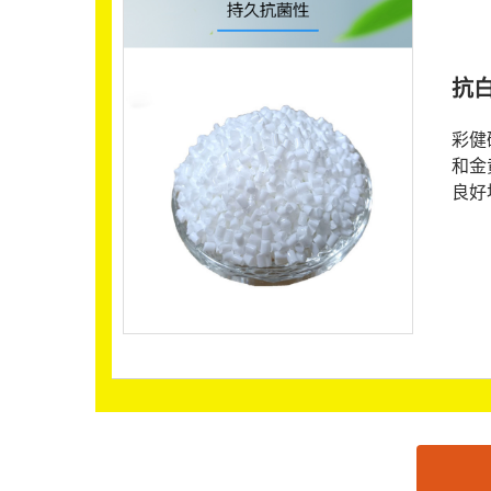
抗
彩健
和金
良好