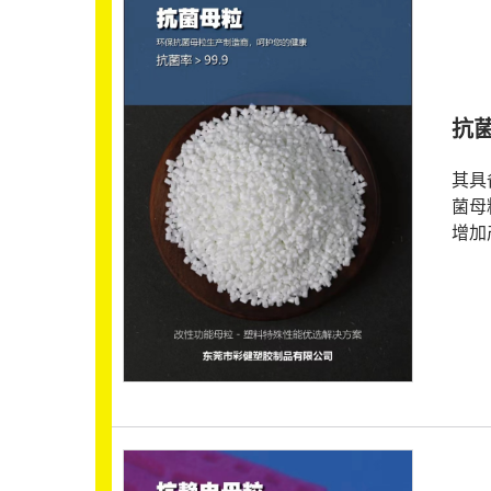
抗
其具
菌母
增加