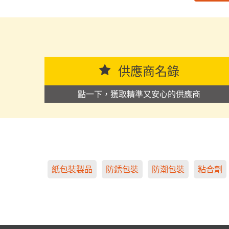
思源黑体预加载(勿删): 广东彩健新材料科技有限公
供應商名錄
點一下，獲取精準又安心的供應商
紙包裝製品
防銹包裝
防潮包裝
粘合劑