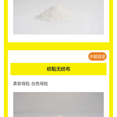
中國首發
纺粘无纺布
柔软母粒-白色母粒