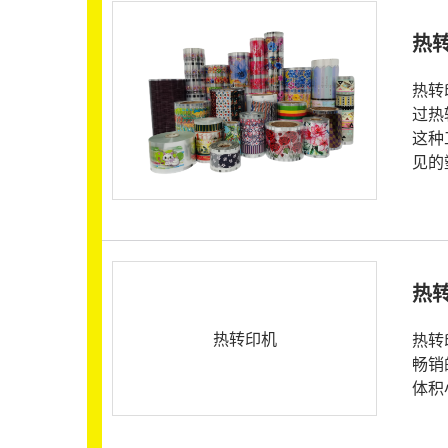
热
热转
过热
这种
见的
热
热转印机
热转
畅销
体积