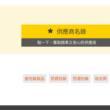
思源黑体预加载(勿删): 金华市拓禾印务有限公司
供應商名錄
點一下，獲取精準又安心的供應商
紙包裝製品
防銹包裝
防潮包裝
粘合劑