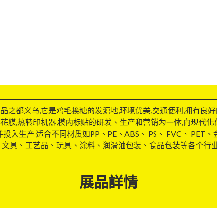
之都义乌,它是鸡毛换糖的发源地,环境优美,交通便利,拥有良
花膜,热转印机器,模内标贴的研发、生产和营销为一体,向现代化
入生产 适合不同材质如PP、PE、ABS、 PS、 PVC、 PET
、文具、工艺品、玩具、涂料、润滑油包装、食品包装等各个行
展品詳情