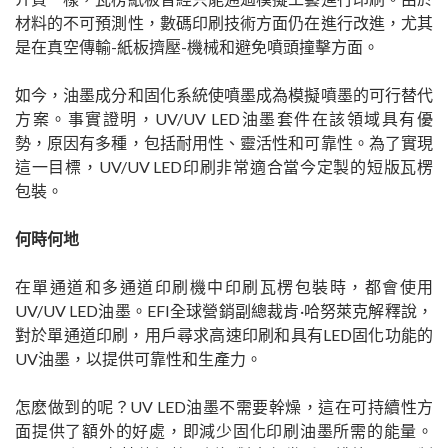
材料的不可預測性，數碼印刷技術方面仍在進行改進，尤其
是在真空傳輸-紙板擠壓-機械和避免噴頭撞擊方面。
如今，油墨成分和固化系統使噴墨成為模擬噴墨的可行替代
方案。事實證明，UV/UV LED油墨套件在該領域具有優
勢，原因有多種，包括耐用性、靈活性和可靠性。為了實現
這一目標，UV/UV LED印刷非常適合當今定製的短版瓦楞
包裝。
何時何地
在單通道和多通道印刷機中印刷瓦楞包裝時，都會使用
UV/UV LED油墨。EFI全球營銷副總裁肯·哈努萊克解釋說，
對於單通道印刷，用戶尋求高速印刷和具有LED固化功能的
UV油墨，以提供可靠性和生產力。
怎麽做到的呢？UV LED油墨不需要幹燥，這在可持續性方
面提供了額外的好處，即減少固化印刷油墨所需的能量。