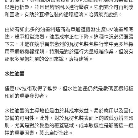
以進行折疊，並且足夠堅固以進行壓痕。它們完全可再制漿
和回收，有助於瓦楞包裝的循環經濟。哈努萊克說道。
由於有如此多的油墨制造商為單通道機器生產UV油墨和底
塗，競爭相當激烈，油墨成本正在下降。這種情況必須繼續
下去，才能在競爭異常激烈的瓦楞包裝包裝行業中更多地採
用單通道機器採購，特別是對於運行大量紙箱作業，但沒有
那麽多展架訂單的公司來說，肯特建議。
水性油墨
儘管UV技術取得了進步，但水性油墨仍然是數碼瓦楞紙板
印刷的重要參與者。
水性油墨的主導地位是由於其成本效益、易於應用以及固化
設備的可用性。此外，對於瓦楞包裝表面上的較低分辨率印
刷，尤其是對於較重的覆蓋區域，成本敏感性是影響這一選
擇的重要因素，莫比烏斯指出。