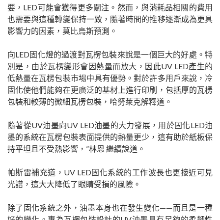
要，LED可能會獲得更多關注。然而，與消耗品相關的費用
也需要與這種轉變保持一致，隨著時間的推移逐漸成為更具
影響力的因素，莫比烏斯預測。
向LED固化燈的過渡對瓦楞包裝來說是一個巨大的好處。特
別是，由於瓦楞變形會因熱量而放大，因此UV LED產生的
低熱量在瓦楞包裝市場中具有優勢。對於許多用戶來說，冷
固化使他們能夠在更廣泛的基材上進行印刷，包括厚的瓦楞
包裝和較薄的微細瓦楞包裝，哈努萊克解釋道。
隨著從UV油墨向UV LED油墨的大力發展，用於固化LED油
墨的系統在瓦楞包裝表面提供的熱量更少，這有助於紙板保
持平坦且不受熱影響，”林恩 繼續說道。
帕斯雷補充道，UV LED固化系統的工作波長也更接近可見
光譜，這大大降低了眼睛受損的風險。
除了固化系統之外，油墨本身也在發生變化——而且是一種
好的變化。專為瓦楞包裝設計的UV油墨具有足夠的柔韌性