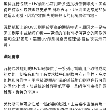
塑料瓦楞包裝。UV油墨也常用於多道瓦楞包裝印刷。美國
得世標簽和包裝總監史蒂夫·林恩表示，UV油墨更常見於多
通道印刷機，因為它們針對的是短版的瓦楞展架市場。
瓦楞紙板上的UV印刷用於更高的通過模式。原因之一是按
需印刷更多或縮短印數——更短的印數可提供更高的圖像質
量和全彩圖形。羅蘭UV印刷機產品經理傑·羅伯茨表示同
意。
滿足需求
瓦楞包裝應用的UV印刷提供了一系列可幫助用戶取得成功
的功能。制造商和加工商要求這些印刷機具有可靠性、多功
能性和可靠性。用戶希望通過可靠的系統對印刷品進行可靠
的固化/幹燥，該系統的維護量低至零，且組件可由操作員
維護，肯特分享道。
莫比斯同意可靠性是一個必要的屬性。主要要求圍繞實現一
致且可重覆的流程。由於這些系統使用100%固體，因此日