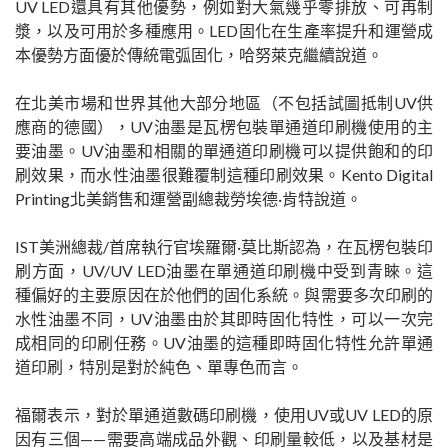
UV LED還具有其他優勢，例如對大氣幾乎零排放、可再制
漿，以及可用於多種應用。LED固化在生產率提升和運營成
本優勢方面優於傳統電弧固化，哈努萊克繼續說道。
在北美市場和世界其他大部分地區（不包括試圖抵制UV供
應商的德國），UV油墨是瓦楞包裝單通道印刷機使用的主
要油墨。UV油墨和相關的單通道印刷機可以提供飽和的印
刷效果，而水性油墨很難覆制這種印刷效果。Kento Digital
Printing北美銷售和運營副總裁勞埃德·肯特說道。
IST美洲總裁/首席執行官埃羅爾·莫比斯認為，在瓦楞包裝印
刷方面，UV/UV LED油墨在單通道印刷機中受到青睞。這
種偏好的主要原因在於他們的固化系統。與需要多次印刷的
水性油墨不同，UV油墨由於其即時固化特性，可以一次完
成相同的印刷任務。UV油墨的這種即時固化特性允許單通
道印刷，特別是對於純色、單專色而言。
福爾表示，對於單通道數碼印刷機，使用UV或UV LED的原
因有三個——需要高端成品外觀、印刷量較低，以及基材是