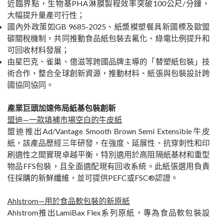
近臨界點，生物基PHA淋膜製程效率突破100公尺/分鐘，
大幅提升量產可行性；
國內外政策如GB 9685-2025、紙漿模塑餐具新國標及歐盟
碳關稅機制，共同推動食品紙包裝去氟化、綠電比例提升和
可回收材料發展；
由星巴克、雀巢、億滋等跨國品牌主導的「替塑紙包裝」技
術合作，整合全球創新資源，推動材料、紙張與包裝設計跨
國協同協同。
產業巨頭加速佈局紙基包裝創新
盟迪—一款填補市場空白的牛皮紙
盟迪推出Ad/Vantage Smooth Brown Semi Extensible牛皮
紙，該產品歷經三年研發，在強度、延展性、抗穿刺性和印
刷適性之間實現卓越平衡，特別適用於高阻隔紙基材和重型
物品FFS包裝，且全面適配現有回收系統。此紙張選用負責
任採購的新鮮纖維，並可提供PEFC或FSC®認證。
Ahlstrom—用於食品軟包裝的新原紙
Ahlstrom推出LamiBax Flex系列原紙，專為食品軟包裝設