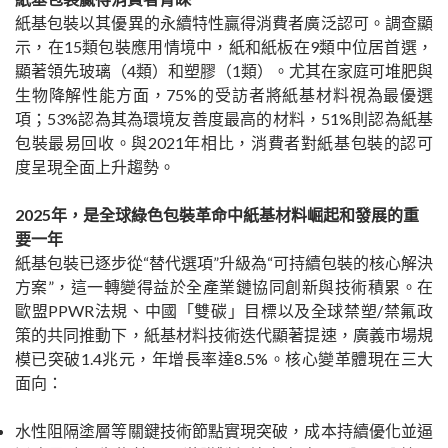
紙基包裝以其優異的永續特性贏得消費者廣泛認可。調查顯
示，在15類包裝應用情境中，紙和紙板在9類中位居首選，
顯著領先玻璃（4類）和塑膠（1類）。尤其在家庭可堆肥與
生物降解性能方面，75%的受訪者將紙基材料視為最優選
項；53%認為其為環境友善度最高的材料，51%則認為紙基
包裝最易回收。與2021年相比，消費者對紙基包裝的認可
度呈現全面上升趨勢。
2025年，是全球綠色包裝革命中紙基材料崛起和發展的重
要一年
紙基包裝已逐步從“替代選項”升級為“可持續包裝的核心解決
方案”，這一轉變得益於全產業鏈協同創新與技術積累。在
歐盟PPWR法規、中國「雙碳」目標以及全球禁塑/禁氟政
策的共同推動下，紙基材料技術迭代顯著提速，廣義市場規
模已突破1.4兆元，年增長率達8.5%。核心變革體現在三大
面向：
水性阻隔塗層等關鍵技術節點實現突破，成本持續優化並逼