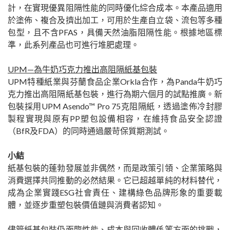
計，在實現優異阻隔性能的同時優化綜合成本。本產品適用
於塗佈、複合及擠出加工，可用於生產自立袋、流包等多種
包型，且不含PFAS，具備天然油脂阻隔性能。根據地區標
準，此系列產品也可進行堆肥處理。
UPM—為牛奶巧克力推出高阻隔紙基包裝
UPM特種紙業與芬蘭食品企業Orkla合作，為Panda牛奶巧
克力推出高阻隔紙基包裝，進行為期六個月的試點推廣。新
包裝採用UPM Asendo™ Pro 75克阻隔紙，透過塗佈冷封膠
製程實現與原有PP塑包設備相容，在維持食品安全認證
（BfR及FDA）的同時通過嚴苛保質期測試。
小結
紙基包裝的蓬勃發展並非偶然，而是政策引領、企業策略與
消費選擇共同推動的必然結果。它已超越單純的材料替代，
成為企業實踐ESG社會責任、建構綠色品牌形象的重要載
體，並逐步重塑包裝價值鏈與消費者認知。
儘管紙基包裝仍面臨性能、成本與回收體係等方面的挑戰，