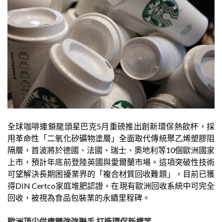
全球咖啡連鎖龍頭星巴克5月重磅推出創新環保熱飲杯，採
用革命性「二氧化矽礦物塗層」全面取代傳統聚乙烯塑膠阻
隔層，首波將於德國、法國、瑞士、奧地利等10個歐洲國家
上市，預計年底前登陸英國與愛爾蘭市場。這項突破性技術
可望解決長期困擾業界的「複合材質回收難題」，目前已獲
得DIN Certco家庭堆肥認證，在現有歐洲回收系統中可完全
回收，被視為食品包裝業的永續里程碑。
歐洲頂尖供應鏈強強聯手 打造環保新標竿