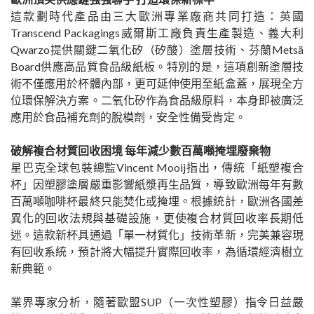
這款劃時代產品由三大歐洲專業廠商共同打造：英國
Transcend Packagings威爾斯工廠負責生產製造、義大利
Qwarzo提供關鍵二氧化矽（矽酸）塗層技術、芬蘭Metsä
Board供應高品質食品級紙板。特別的是，這項創新塗層技
術不僅應用於杯體內部，更可延伸使用至紙盒蓋，展現全方
位環保解決方案。二氧化矽作為食品級原料，本身即被廣泛
應用於食品補充劑的脫模劑，安全性備受肯定。
破解複合材質回收困境 每年減少數百萬噸掩埋廢棄物
星巴克全球包裝總監Vincent Mooij指出，傳統「紙塑複合
杯」因塑膠塗層嚴重影響紙漿再生品質，導致歐洲每年有數
百萬噸咖啡杯最終只能焚化或掩埋。根據統計，歐洲各國差
異化的回收法規與基礎設施，更使複合材質回收率長期低
迷。這款新杯具通過「單一材質化」技術革新，完美兼容現
有回收系統，預計將大幅提升實際回收率，為循環經濟樹立
新典範。
業界專家分析，隨著歐盟SUP（一次性塑膠）指令日益嚴