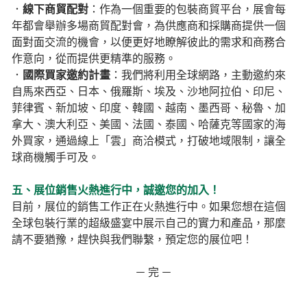
．
線下商貿配對
：作為一個重要的包裝商貿平台，展會每
年都會舉辦多場商貿配對會，為供應商和採購商提供一個
面對面交流的機會，以便更好地瞭解彼此的需求和商務合
作意向，從而提供更精準的服務。
．
國際買家邀約計畫
：我們將利用全球網路，主動邀約來
自馬來西亞、日本、俄羅斯、埃及、沙地阿拉伯、印尼、
菲律賓、新加坡、印度、韓國、越南、墨西哥、秘魯、加
拿大、澳大利亞、美國、法國、泰國、哈薩克等國家的海
外買家，通過線上「雲」商洽模式，打破地域限制，讓全
球商機觸手可及。
五、展位銷售火熱進行中，誠邀您的加入！
目前，展位的銷售工作正在火熱進行中。如果您想在這個
全球包裝行業的超級盛宴中展示自己的實力和產品，那麼
請不要猶豫，趕快與我們聯繫，預定您的展位吧！
－ 完 －