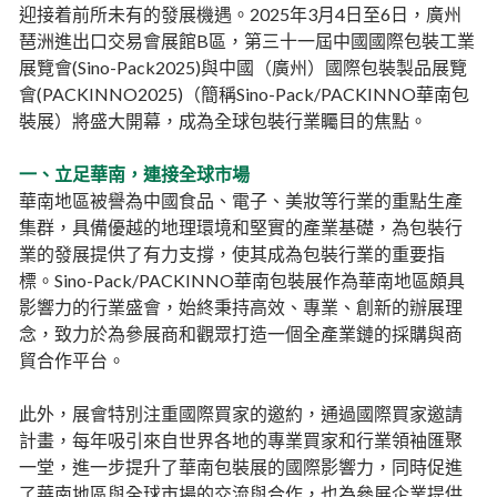
迎接着前所未有的發展機遇。2025年3月4日至6日，廣州
琶洲進出口交易會展館B區，第三十一屆中國國際包裝工業
展覽會(Sino-Pack2025)與中國（廣州）國際包裝製品展覽
會(PACKINNO2025)（簡稱Sino-Pack/PACKINNO華南包
裝展）將盛大開幕，成為全球包裝行業矚目的焦點。
一、立足華南，連接全球市場
華南地區被譽為中國食品、電子、美妝等行業的重點生產
集群，具備優越的地理環境和堅實的產業基礎，為包裝行
業的發展提供了有力支撐，使其成為包裝行業的重要指
標。Sino-Pack/PACKINNO華南包裝展作為華南地區頗具
影響力的行業盛會，始終秉持高效、專業、創新的辦展理
念，致力於為參展商和觀眾打造一個全產業鏈的採購與商
貿合作平台。
此外，展會特別注重國際買家的邀約，通過國際買家邀請
計畫，每年吸引來自世界各地的專業買家和行業領袖匯聚
一堂，進一步提升了華南包裝展的國際影響力，同時促進
了華南地區與全球市場的交流與合作，也為參展企業提供