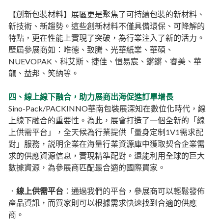
【創新包裝材料】展區更是聚焦了可持續包裝的新材料、
新技術、新趨勢。這些創新材料不僅具備環保、可降解的
特點，更在性能上實現了突破，為行業注入了新的活力。
歷屆參展商如：唯德、致騰、光華紙業、華碩、
NUEVOPAK、科艾斯、捷佳、愷易宸、鏘鏘、睿美、華
龍、益邦、笑納等。
四、線上線下融合，助力展商出海促進訂單增長
Sino-Pack/PACKINNO華南包裝展深知在數位化時代，線
上線下融合的重要性。為此，展會打造了一個全新的「線
上供需平台」，全天候為行業提供「量身定制1V1需求配
對」服務，説明企業在海量行業資源庫中獲取契合企業需
求的供應資源信息，實現精準配對。還能利用全球的巨大
數據資源，為參展商匹配最合適的國際買家。
．
線上供需平台
：通過我們的平台，參展商可以輕鬆發佈
產品資訊，而買家則可以根據需求快速找到合適的供應
商。