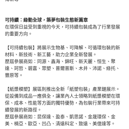
可持續：綠動全球，築夢包裝生態新篇章
在環保日益受到重視的今天，可持續包裝成為了行業發展
的重要方向。
【可持續包裝】將展示生物基、可降解、可循環包裝的新
材料、新技術、新工藝，助力企業全新發展。
歷屆參展商如：同源、鑫海、錦旺、新天麗、恒生、聚
達、珂哲、碧嘉、眾塑、普爾普斯、木井、沛諾、綠托、
豐原等。
【紙漿模塑】展區則推出全新「紙塑包裝」產業鏈展示。
從設備到成品一應俱全，讓業內人士領略到紙漿模塑在環
保、成本、性能等方面的獨特優勢，為包裝行業帶來可持
續發展的新路徑。
歷屆參展商如：昆保達、盈泰、凱思諾、金晟環保、金
美、楠亞、歐亞、凹凸、清遠科定、致遠、美億達等。