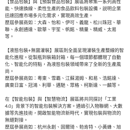
【食品包裝】與【預製食品包裝】展區將聚集一系列高性
能、快速換線、柔性生產的食品飲料包裝設備，説明企業
迅速回應市場多元化需求，實現高效生產。
歷屆參展商如：大森、怡和、伊可、義龍、松川珠冠、華
聯、永創通達、歐華、宇笙、帆銘、精量、精威、太易
等。
【液態包裝+無菌灌裝】展區則全面呈現灌裝生產整線的智
能化進程。從製瓶到裝箱封箱，每一個環節都體現了自動
化、智能化的特點，為液態包裝領域帶來了全新的生產風
尚。
歷屆參展商如：粵東、雪霸、江蘇湯姆、和易、浩銘達、
廣東日富、冠鴻、利華、邁馳、眾格、柯斯達、一麟等。
在【智能包裝】與【智慧物流】展區將共同探討「工業
4.0」背景下的智能包裝解決方案。通過引入物聯網、大數
據等先進技術，開啟智能物流新時代，實現包裝與物流的
無縫對接。
歷屆參展商如：杭州永創、固爾琦、勃肯特、小黃蜂、旭