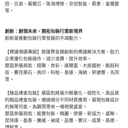
田、兄弟、萬爾芯、珠海博傑、京信智能、鼎業、富爾菱
等。
創新：創領未來，開拓包裝行業新境界
創新是推動包裝行業發展的不竭動力。
【標識噴碼專館】將匯聚各類創新的標識解決方案，助力
企業優化包裝操作，減少浪費，提升效率。
歷屆參展商如：翔聲、奔彩、達爾嘉、大族鐳射、銘鈺科
技、賽克華石、高印、科帕、易達、海納、昇捷豐、先同
等。
【精品禮盒包裝】展區則將展示輕量化、個性化、高品質
的精品禮盒包裝。通過細分不同材質應用，展現包裝設計
的無限可能，為觀眾帶來一場視覺盛宴。
歷屆參展商如：銘豐包裝、精麗、榮譽、新協力、盛聯、
昆保達、盈泰、騰威、昶成、品豐、豐元、成業、昌德、
博新等。